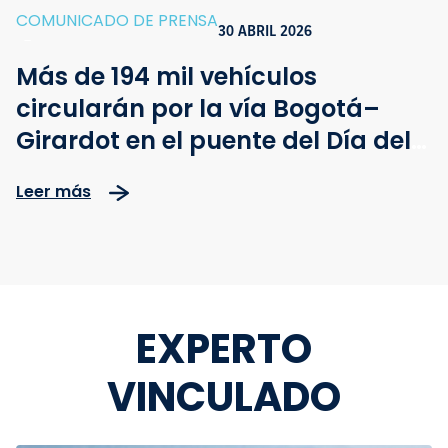
COMUNICADO DE PRENSA
30 ABRIL 2026
-
Más de 194 mil vehículos
circularán por la vía Bogotá–
Girardot en el puente del Día del
Trabajo, con operación reforzada
Leer más
y monitoreo en tiempo real
EXPERTO
VINCULADO