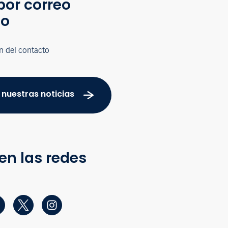
por correo
co
n del contacto
 nuestras noticias
en las redes