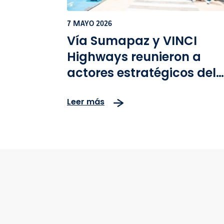
7 MAYO 2026
Vía Sumapaz y VINCI
Highways reunieron a
actores estratégicos del
país para mostrar desde
Leer más
adentro la operación del
corredor vial Bogotá–
Girardot