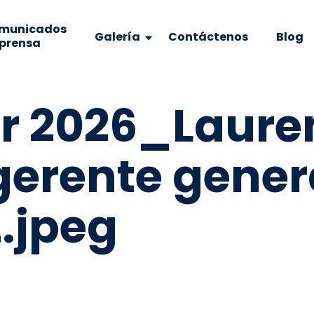
municados
Galería
Contáctenos
Blog
 prensa
r 2026_Laure
gerente gener
.jpeg