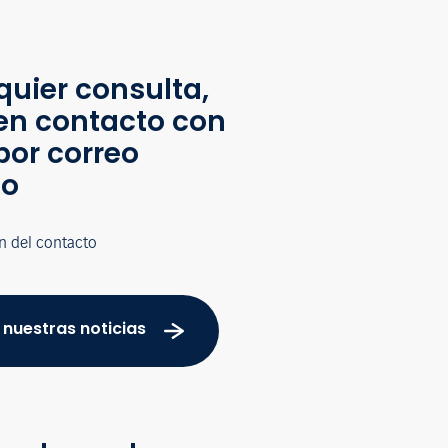
quier consulta,
en contacto con
por correo
co
n del contacto
 nuestras noticias