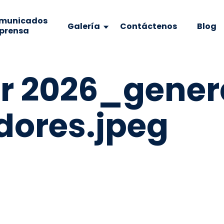
municados
Galería
Contáctenos
Blog
 prensa
r 2026_gener
dores.jpeg