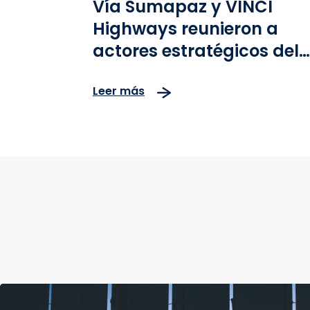
Vía Sumapaz y VINCI
Highways reunieron a
actores estratégicos del
país para mostrar desde
Leer más
adentro la operación del
corredor vial Bogotá–
Girardot