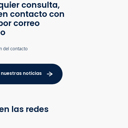
quier consulta,
en contacto con
por correo
co
n del contacto
 nuestras noticias
en las redes