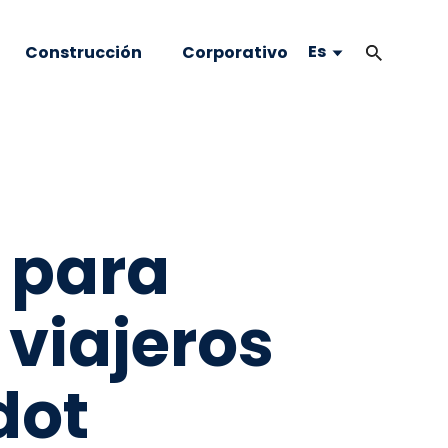
Es
Construcción
Corporativo
 para
 viajeros
dot