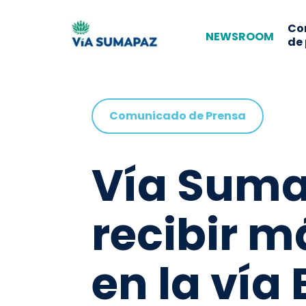
Co
NEWSROOM
de
Comunicado de Prensa
Vía Sumap
recibir m
en la vía