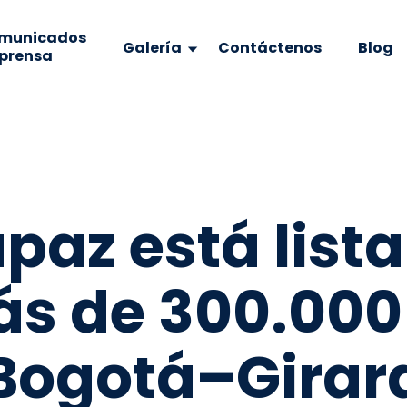
municados
Galería
Contáctenos
Blog
 prensa
az está lista
ás de 300.000
 Bogotá–Girar