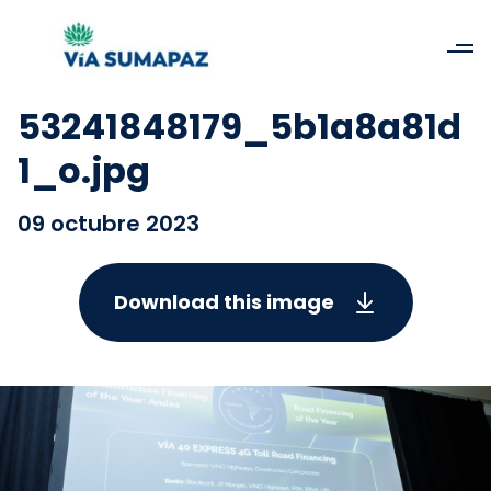
53241848179_5b1a8a81d
1_o.jpg
09 octubre 2023
Download this image