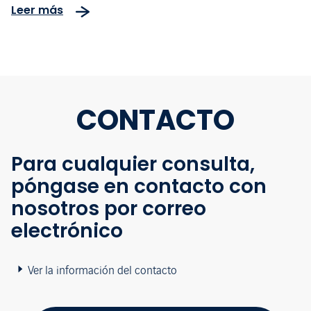
Leer más
para disminuir la siniestralidad
en el país
CONTACTO
Para cualquier consulta,
póngase en contacto con
nosotros por correo
electrónico
Ver la información del contacto